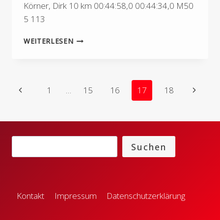
Körner, Dirk 10 km 00:44:58,0 00:44:34,0 M50
5 113
4.
WEITERLESEN
NACHTLAUF
HAWEI
BY
NIGHT
Seitennavigation
Vorherige
Nächste
1
…
15
16
17
18
IN
UBSTADT-
Seite
Seite
WEIHER
Suchen
Suchen
Kontakt
Impressum
Datenschutzerklärung