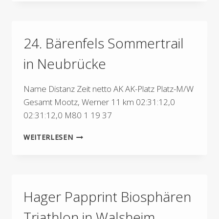
VOLKSLAUF
IN
NOSWENDEL
24. Bärenfels Sommertrail
in Neubrücke
Name Distanz Zeit netto AK AK-Platz Platz-M/W
Gesamt Mootz, Werner 11 km 02:31:12,0
02:31:12,0 M80 1 19 37
24.
WEITERLESEN
BÄRENFELS
SOMMERTRAIL
IN
NEUBRÜCKE
Hager Papprint Biosphären
Triathlon in Walsheim