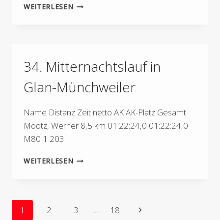
11.
WEITERLESEN
INT.
STADTLAUF
IN
SAARBURG
34. Mitternachtslauf in
Glan-Münchweiler
Name Distanz Zeit netto AK AK-Platz Gesamt
Mootz, Werner 8,5 km 01:22:24,0 01:22:24,0
M80 1 203
34.
WEITERLESEN
MITTERNACHTSLAUF
IN
GLAN-
MÜNCHWEILER
Seitennavigation
Nächste
1
2
3
…
18