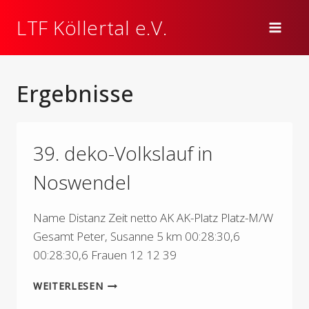
Zum
LTF Köllertal e.V.
Inhalt
springen
Ergebnisse
39. deko-Volkslauf in
Noswendel
Name Distanz Zeit netto AK AK-Platz Platz-M/W
Gesamt Peter, Susanne 5 km 00:28:30,6
00:28:30,6 Frauen 12 12 39
39.
WEITERLESEN
DEKO-