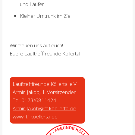
und Läufer
Kleiner Umtrunk im Ziel
Wir freuen uns auf euch!
Euere Lauftrefffreunde Köllertal
Lauftrefffreunde Köllertal e.V.
Armin Jakob, 1 .Vorsitzender
Tel :0173/6811424
Armin.Jakob@ltf-koellertal.de
www.Itf-koellertal.de