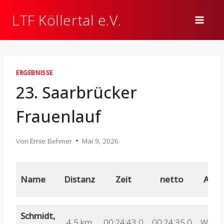
Zum
LTF Köllertal e.V.
Inhalt
springen
ERGEBNISSE
23. Saarbrücker
Frauenlauf
Von
Ernie Behmer
Mai 9, 2026
Name
Distanz
Zeit
netto
AK
Schmidt,
4,5 km
00:24:43,0
00:24:35,0
W70