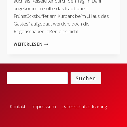
auch als Reiseleiter durch den Tag. In Dahn
angekommen sollte das traditionelle
Frühstücksbuffet am Kurpark beim „Haus des
Gastes“ aufgebaut werden, doch die
Regenschauer ließen dies nicht…
VEREINSFAHRT
WEITERLESEN
2025
–
FELSEN
UND
KANÄLE
Suchen
Suchen
Kontakt
Impressum
Datenschutzerklärung