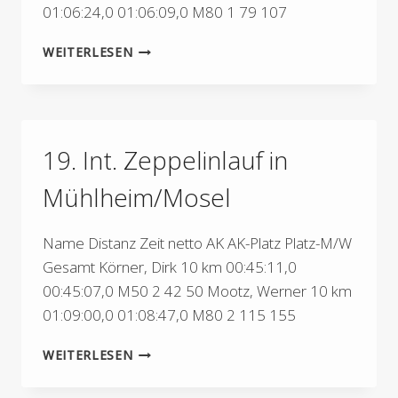
01:06:24,0 01:06:09,0 M80 1 79 107
4.
WEITERLESEN
IKK
WENDELINUS
RADWEG-
LAUF
IN
19. Int. Zeppelinlauf in
ST.
WENDEL
Mühlheim/Mosel
Name Distanz Zeit netto AK AK-Platz Platz-M/W
Gesamt Körner, Dirk 10 km 00:45:11,0
00:45:07,0 M50 2 42 50 Mootz, Werner 10 km
01:09:00,0 01:08:47,0 M80 2 115 155
19.
WEITERLESEN
INT.
ZEPPELINLAUF